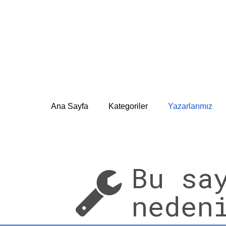
Ana Sayfa
Kategoriler
Yazarlarımız
Bu sa

neden