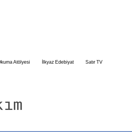
kuma Atölyesi
İlkyaz Edebiyat
Satır TV
kım
.