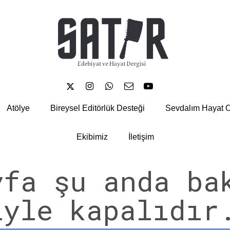





Atölye
Bireysel Editörlük Desteği
Sevdalım Hayat O
Ekibimiz
İletişim
yfa şu anda ba
iyle kapalıdır