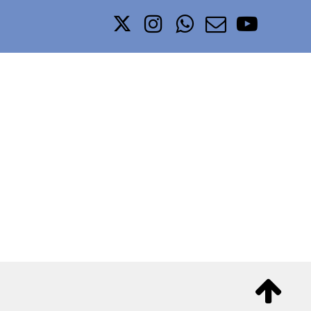





